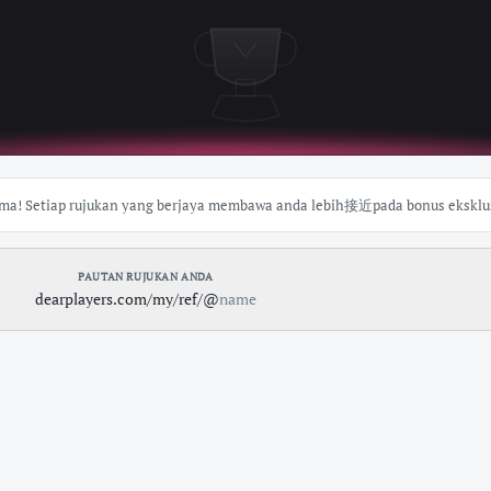
! Setiap rujukan yang berjaya membawa anda lebih接近pada bonus eksklus
PAUTAN RUJUKAN ANDA
dearplayers.com/my
/ref/@
name