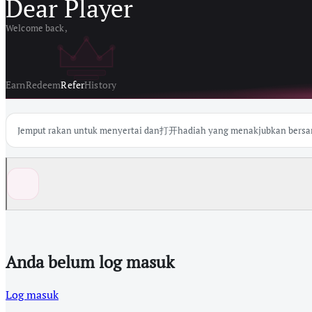
Dear Player
Welcome back,
Earn
Redeem
Refer
History
Jemput rakan untuk menyertai dan打开hadiah yang menakjubkan bersama
Anda belum log masuk
Log masuk