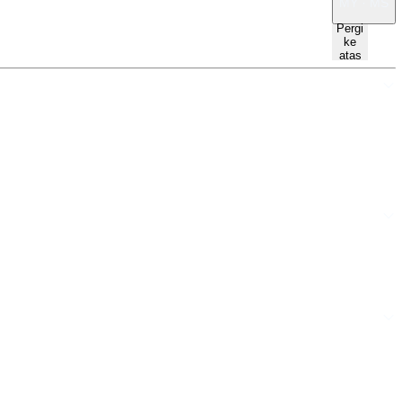
MY · MS
Pergi
ke
atas