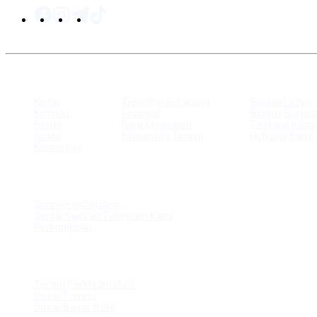
PETA LAMAN
Kedai
Trending Sekarang
Soalan Lazim
Katalog
Promosi
Status Siste
Berita
Baru Ditambah
Tentang Kami
Acara
Kemaskini Terkini
Hubungi Kami
Kemaskini
SUMBER
Shopee @Cielolew
Sertai Saluran Telegram Kami
Perkongsian
UNDANG-UNDANG
Terma Perkhidmatan
Dasar Privasi
Dasar Bayar Balik