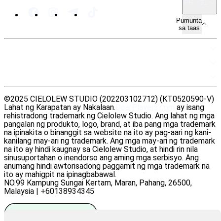
PH · TL
Pumunta
sa taas
MAPA NG SITE
MGA MAPAGKUKUNAN
LEGAL
©2025 CIELOLEW STUDIO (202203102712) (KT0520590-V)
Lahat ng Karapatan ay Nakalaan.
DearPlayers.com
ay isang
rehistradong trademark ng Cielolew Studio. Ang lahat ng mga
pangalan ng produkto, logo, brand, at iba pang mga trademark
na ipinakita o binanggit sa website na ito ay pag-aari ng kani-
kanilang may-ari ng trademark. Ang mga may-ari ng trademark
na ito ay hindi kaugnay sa Cielolew Studio, at hindi rin nila
sinusuportahan o inendorso ang aming mga serbisyo. Ang
anumang hindi awtorisadong paggamit ng mga trademark na
ito ay mahigpit na ipinagbabawal.
NO.99 Kampung Sungai Kertam, Maran, Pahang, 26500,
Malaysia | +60138934345