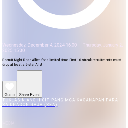
Wednesday, December 4, 2024 16:00
Thursday, January 2,
2025 15:30
Recruit Night Rose Allies for a limited time. First 10-streak recruitments must
drop at least a 5-star Ally!
Gusto
Share Event
TUKLASIN ANG HIGIT PANG MGA KAGANAPAN PARA
SA DRAGON RAJA (SEA)
MEDIA