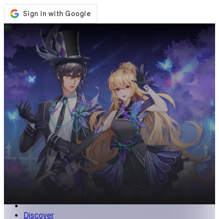
Store
Events
Updates
News
Philippines
Sign In / Register
Sign In
Discover