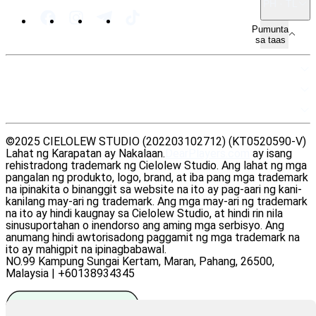
PH · TL
Pumunta
sa taas
MAPA NG SITE
MGA MAPAGKUKUNAN
LEGAL
©2025 CIELOLEW STUDIO (202203102712) (KT0520590-V)
Lahat ng Karapatan ay Nakalaan.
DearPlayers.com
ay isang
rehistradong trademark ng Cielolew Studio. Ang lahat ng mga
pangalan ng produkto, logo, brand, at iba pang mga trademark
na ipinakita o binanggit sa website na ito ay pag-aari ng kani-
kanilang may-ari ng trademark. Ang mga may-ari ng trademark
na ito ay hindi kaugnay sa Cielolew Studio, at hindi rin nila
sinusuportahan o inendorso ang aming mga serbisyo. Ang
anumang hindi awtorisadong paggamit ng mga trademark na
ito ay mahigpit na ipinagbabawal.
NO.99 Kampung Sungai Kertam, Maran, Pahang, 26500,
Malaysia | +60138934345