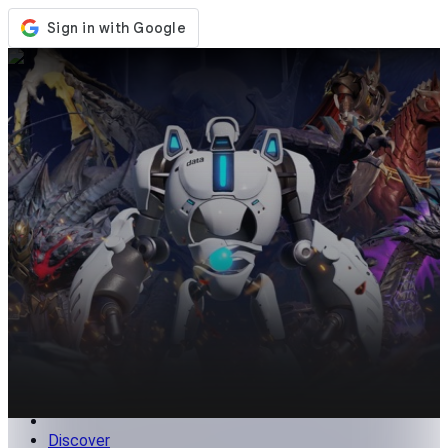
Store
Events
Updates
News
Philippines
Sign In / Register
Sign In
Discover