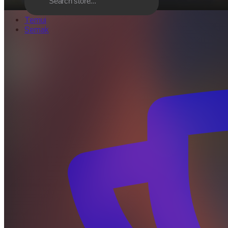
Temui
Semak