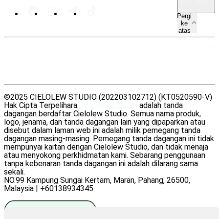
MY · MS
Pergi
ke
atas
PETA LAMAN
SUMBER
UNDANG-UNDANG
©2025 CIELOLEW STUDIO (202203102712) (KT0520590-V)
Hak Cipta Terpelihara.
DearPlayers.com
adalah tanda
dagangan berdaftar Cielolew Studio. Semua nama produk,
logo, jenama, dan tanda dagangan lain yang dipaparkan atau
disebut dalam laman web ini adalah milik pemegang tanda
dagangan masing-masing. Pemegang tanda dagangan ini tidak
mempunyai kaitan dengan Cielolew Studio, dan tidak menaja
atau menyokong perkhidmatan kami. Sebarang penggunaan
tanpa kebenaran tanda dagangan ini adalah dilarang sama
sekali.
NO.99 Kampung Sungai Kertam, Maran, Pahang, 26500,
Malaysia | +60138934345