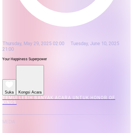
Thursday, May 29, 2025 02:00
Tuesday, June 10, 2025
21:00
Your Happiness Superpower
Suka
Kongsi Acara
TEMUI LEBIH BANYAK ACARA UNTUK HONOR OF
KINGS
MEDIA