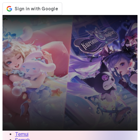
Kedai
Acara
Kemaskini
Berita
Malaysia
Log Masuk / Daftar
Log Masuk
Temui