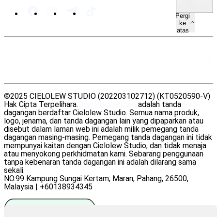
MY · MS
Pergi
ke
atas
PETA LAMAN
SUMBER
UNDANG-UNDANG
©2025 CIELOLEW STUDIO (202203102712) (KT0520590-V)
Hak Cipta Terpelihara.
DearPlayers.com
adalah tanda
dagangan berdaftar Cielolew Studio. Semua nama produk,
logo, jenama, dan tanda dagangan lain yang dipaparkan atau
disebut dalam laman web ini adalah milik pemegang tanda
dagangan masing-masing. Pemegang tanda dagangan ini tidak
mempunyai kaitan dengan Cielolew Studio, dan tidak menaja
atau menyokong perkhidmatan kami. Sebarang penggunaan
tanpa kebenaran tanda dagangan ini adalah dilarang sama
sekali.
NO.99 Kampung Sungai Kertam, Maran, Pahang, 26500,
Malaysia | +60138934345