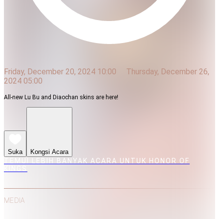
Friday, December 20, 2024 10:00
Thursday, December 26,
2024 05:00
All-new Lu Bu and Diaochan skins are here!
Suka
Kongsi Acara
TEMUI LEBIH BANYAK ACARA UNTUK HONOR OF
KINGS
MEDIA