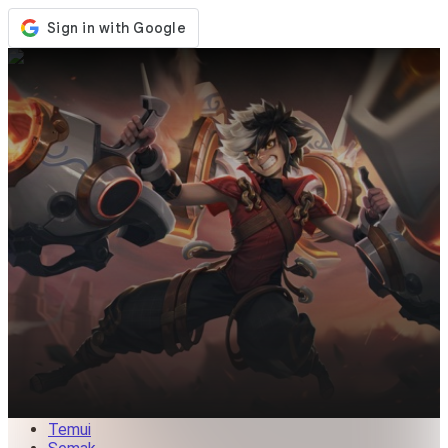
Kedai
Acara
Kemaskini
Berita
Malaysia
Log Masuk / Daftar
Log Masuk
Temui