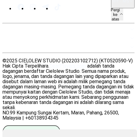
MY · MS
Pergi
ke
atas
PETA LAMAN
SUMBER
UNDANG-UNDANG
©2025 CIELOLEW STUDIO (202203102712) (KT0520590-V)
Hak Cipta Terpelihara.
DearPlayers.com
adalah tanda
dagangan berdaftar Cielolew Studio. Semua nama produk,
logo, jenama, dan tanda dagangan lain yang dipaparkan atau
disebut dalam laman web ini adalah milik pemegang tanda
dagangan masing-masing. Pemegang tanda dagangan ini tidak
mempunyai kaitan dengan Cielolew Studio, dan tidak menaja
atau menyokong perkhidmatan kami. Sebarang penggunaan
tanpa kebenaran tanda dagangan ini adalah dilarang sama
sekali.
NO.99 Kampung Sungai Kertam, Maran, Pahang, 26500,
Malaysia | +60138934345