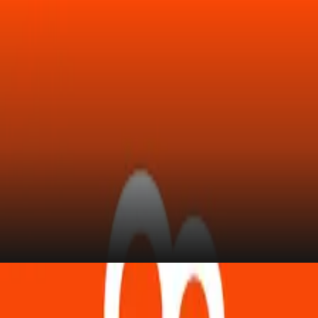
Updates
KWAI CHINA COIN（大陆版快手）
Toko
Acara
Pembaruan
Berita
Indonesia
Masuk / Daftar