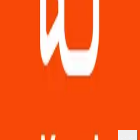
Hadiah
FAQ
Beijing Kwai Technology Co., Ltd.
KWAI CHINA COIN（大陆版快手）
Latest updates for KWAI
CHINA COIN（大陆版快手）
Muatkan lebih banyak
ID · ID