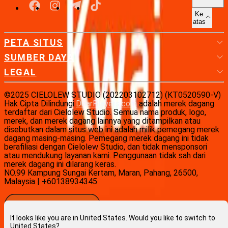
Ke
atas
PETA SITUS
SUMBER DAYA
LEGAL
©2025 CIELOLEW STUDIO (202203102712) (KT0520590-V)
Hak Cipta Dilindungi.
DearPlayers.com
adalah merek dagang
terdaftar dari Cielolew Studio. Semua nama produk, logo,
merek, dan merek dagang lainnya yang ditampilkan atau
disebutkan dalam situs web ini adalah milik pemegang merek
dagang masing-masing. Pemegang merek dagang ini tidak
berafiliasi dengan Cielolew Studio, dan tidak mensponsori
atau mendukung layanan kami. Penggunaan tidak sah dari
merek dagang ini dilarang keras.
NO.99 Kampung Sungai Kertam, Maran, Pahang, 26500,
Malaysia | +60138934345
It looks like you are in United States. Would you like to switch to
United States?