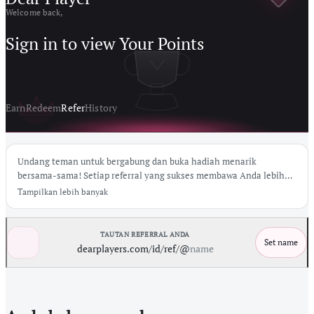
Welcome back,
Sign in to view Your Points
Earn
Redeem
Refer
History
Undang teman untuk bergabung dan buka hadiah menarik
bersama-sama! Setiap referral yang sukses membawa Anda lebih
dekat ke bonus eksklusif dan hadiah menarik.
Tampilkan lebih banyak
TAUTAN REFERRAL ANDA
Set name
dearplayers.com/id
/ref/@
name