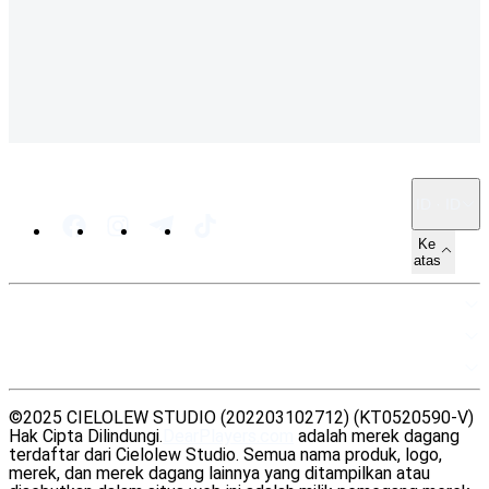
ID · ID
Ke
atas
PETA SITUS
SUMBER DAYA
LEGAL
©2025 CIELOLEW STUDIO (202203102712) (KT0520590-V)
Hak Cipta Dilindungi.
DearPlayers.com
adalah merek dagang
terdaftar dari Cielolew Studio. Semua nama produk, logo,
merek, dan merek dagang lainnya yang ditampilkan atau