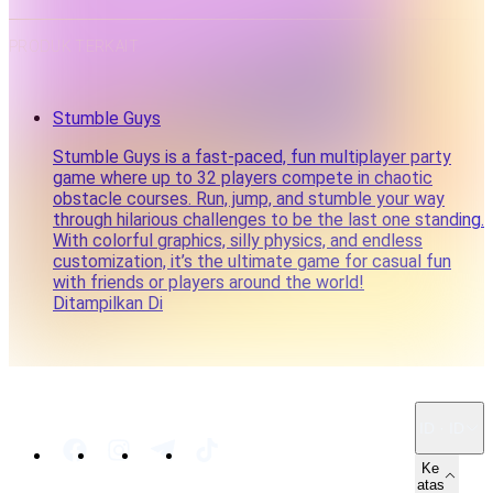
PRODUK TERKAIT
Stumble Guys
Stumble Guys is a fast-paced, fun multiplayer party
game where up to 32 players compete in chaotic
obstacle courses. Run, jump, and stumble your way
through hilarious challenges to be the last one standing.
With colorful graphics, silly physics, and endless
customization, it’s the ultimate game for casual fun
with friends or players around the world!
Ditampilkan Di
ID · ID
Ke
atas