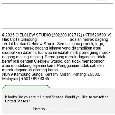
PETA SITUS
SUMBER DAYA
LEGAL
©2025 CIELOLEW STUDIO (202203102712) (KT0520590-V)
Hak Cipta Dilindungi.
DearPlayers.com
adalah merek dagang
terdaftar dari Cielolew Studio. Semua nama produk, logo,
merek, dan merek dagang lainnya yang ditampilkan atau
disebutkan dalam situs web ini adalah milik pemegang merek
dagang masing-masing. Pemegang merek dagang ini tidak
berafiliasi dengan Cielolew Studio, dan tidak mensponsori
atau mendukung layanan kami. Penggunaan tidak sah dari
merek dagang ini dilarang keras.
NO.99 Kampung Sungai Kertam, Maran, Pahang, 26500,
Malaysia | +60138934345
It looks like you are in United States. Would you like to switch to
United States?
Beri kami rating di Trustpilot
Dismiss
Change to
United States