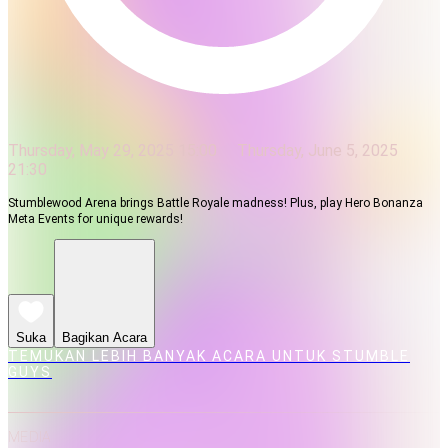
Thursday, May 29, 2025 15:00
Thursday, June 5, 2025
21:30
Stumblewood Arena brings Battle Royale madness! Plus, play Hero Bonanza
Meta Events for unique rewards!
Suka
Bagikan Acara
TEMUKAN LEBIH BANYAK ACARA UNTUK STUMBLE
GUYS
MEDIA