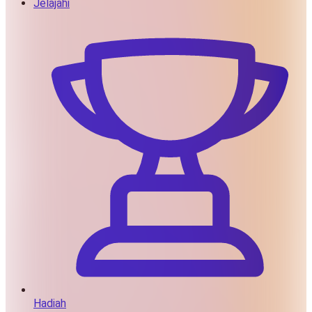
Jelajahi
Hadiah