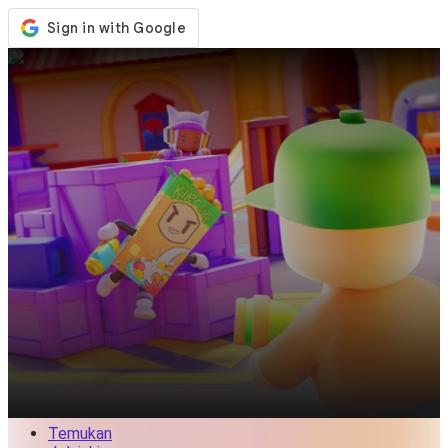
Toko
Acara
Pembaruan
Berita
Indonesia
Masuk / Daftar
Masuk
Temukan