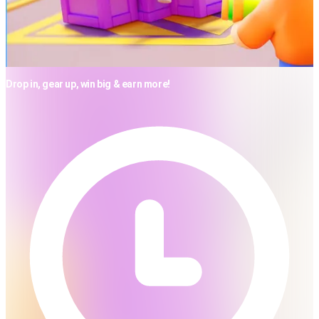
Drop in, gear up, win big & earn more!