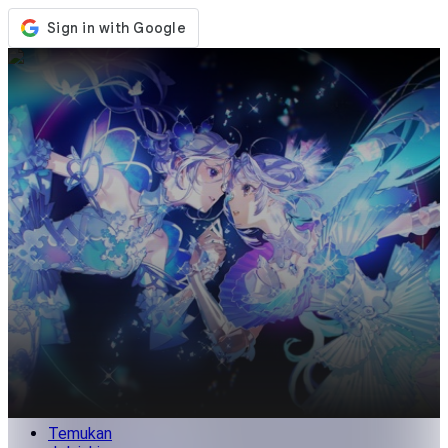
Toko
Acara
Pembaruan
Berita
Indonesia
Masuk / Daftar
Masuk
Temukan