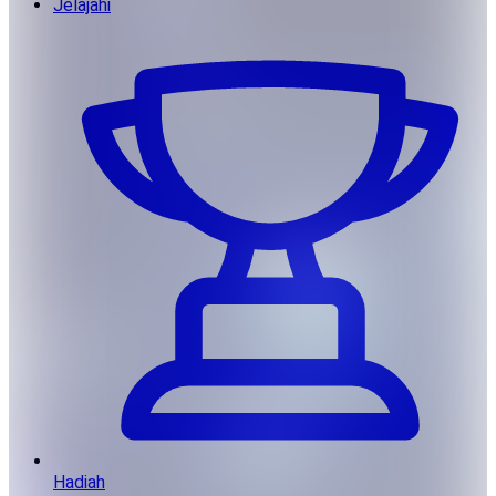
Jelajahi
Hadiah