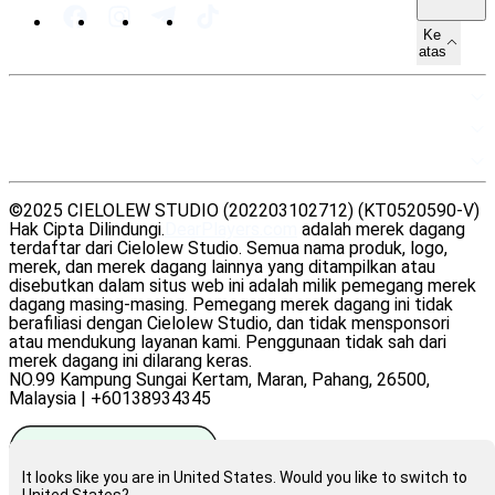
Ke
atas
PETA SITUS
SUMBER DAYA
LEGAL
©2025 CIELOLEW STUDIO (202203102712) (KT0520590-V)
Hak Cipta Dilindungi.
DearPlayers.com
adalah merek dagang
terdaftar dari Cielolew Studio. Semua nama produk, logo,
merek, dan merek dagang lainnya yang ditampilkan atau
disebutkan dalam situs web ini adalah milik pemegang merek
dagang masing-masing. Pemegang merek dagang ini tidak
berafiliasi dengan Cielolew Studio, dan tidak mensponsori
atau mendukung layanan kami. Penggunaan tidak sah dari
merek dagang ini dilarang keras.
NO.99 Kampung Sungai Kertam, Maran, Pahang, 26500,
Malaysia | +60138934345
It looks like you are in United States. Would you like to switch to