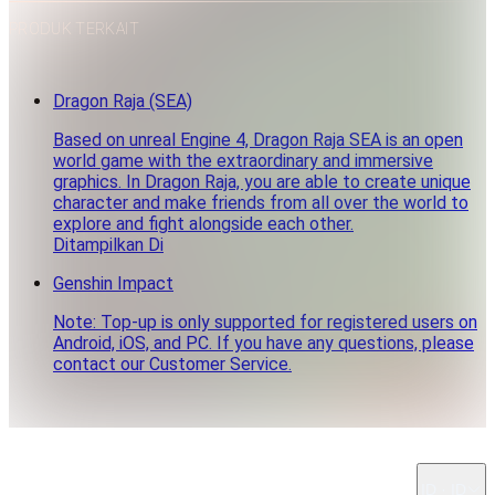
PRODUK TERKAIT
Dragon Raja (SEA)
Based on unreal Engine 4, Dragon Raja SEA is an open
world game with the extraordinary and immersive
graphics. In Dragon Raja, you are able to create unique
character and make friends from all over the world to
explore and fight alongside each other.
Ditampilkan Di
Genshin Impact
Note: Top-up is only supported for registered users on
Android, iOS, and PC. If you have any questions, please
contact our Customer Service.
ID · ID