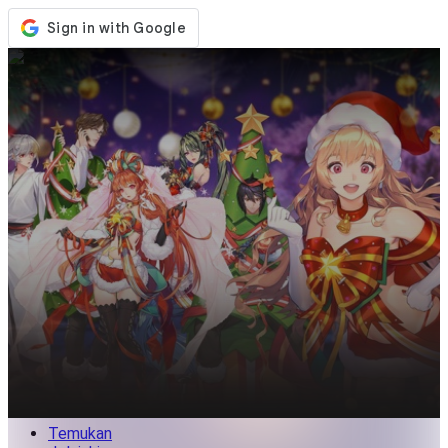
Toko
Acara
Pembaruan
Berita
Indonesia
Masuk / Daftar
Masuk
Temukan