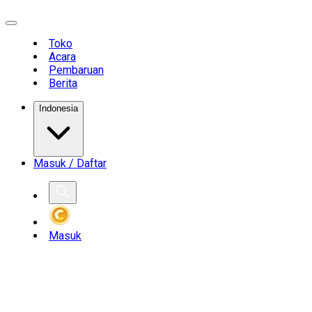
Toko
Acara
Pembaruan
Berita
Indonesia
Masuk / Daftar
Masuk
YER
DEARPLA
ELCOME
WEL