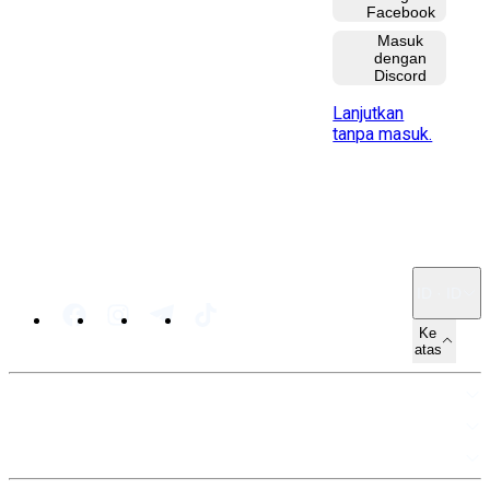
Facebook
Masuk
dengan
Discord
Lanjutkan
tanpa masuk.
ID · ID
Ke
atas
PETA SITUS
SUMBER DAYA
LEGAL